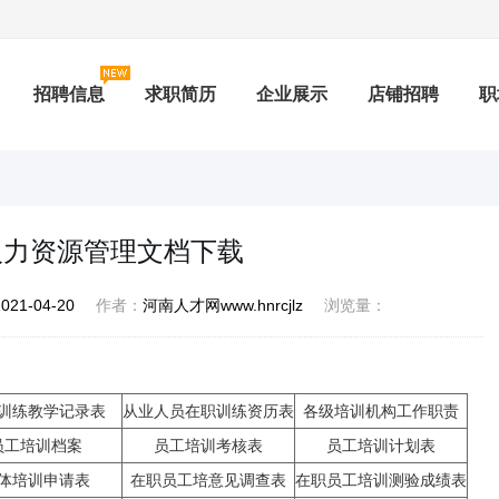
招聘信息
求职简历
企业展示
店铺招聘
职
测评
积分兑换
社保查询
专题招聘
公招
人力资源管理文档下载
2021-04-20
作者：
河南人才网www.hnrcjlz
浏览量：
训练教学记录表
从业人员在职训练资历表
各级培训机构工作职责
员工培训档案
员工培训考核表
员工培训计划表
体培训申请表
在职员工培意见调查表
在职员工培训测验成绩表