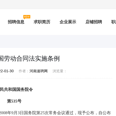
招聘信息
求职简历
企业展示
店铺招聘
职
测评
积分兑换
社保查询
专题招聘
公招
国劳动合同法实施条例
22-01-30
作者：
河南速聘网
浏览量：
民共和国国务院令
第535号
8年9月3日国务院第25次常务会议通过，现予公布，自公布