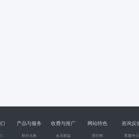
们
产品与服务
收费与推广
网站特色
咨询反
们
积分兑换
会员权益
排行榜
客服中心