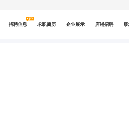
招聘信息
求职简历
企业展示
店铺招聘
职
测评
积分兑换
社保查询
专题招聘
公招